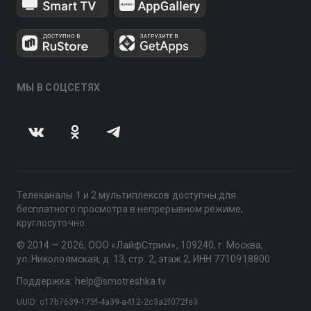
МЫ В СОЦСЕТЯХ
Телеканалы 1 и 2 мультиплексов доступны для
бесплатного просмотра в непрерывном режиме,
круглосуточно.
© 2014 — 2026, ООО «ЛайфСтрим», 109240, г. Москва,
ул. Николоямская, д. 13, стр. 2, этаж 2, ИНН 7710918800
Поддержка: help@smotreshka.tv
UUID: c17b7639-173f-4a39-a412-2c3a2f072fe3