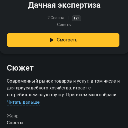
Дачная экспертиза
2 Сезона
12+
Советы
Смотреть
Сюжет
Современный рынок товаров и услуг, в том числе и
для приусадебного хозяйства, играет с
потребителем злую шутку. При всём многообразии
выбора достаточно сложно сделать правильный и
Читать дальше
приобрести действительно качественные продукты
Жанр
Советы