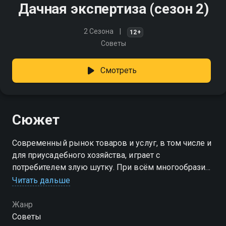
Дачная экспертиза (сезон 2)
2 Сезона
12+
Советы
Смотреть
Сюжет
Современный рынок товаров и услуг, в том числе и
для приусадебного хозяйства, играет с
потребителем злую шутку. При всём многообразии
выбора достаточно сложно сделать правильный и
Читать дальше
приобрести действительно качественные продукты
Жанр
Посмотреть онлайн 2 сезон сериала Дачная
Советы