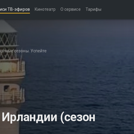
иси ТВ-эфиров
Кинотеатр
О сервисе
Тарифы
полные сезоны. Успейте
Ирландии (сезон