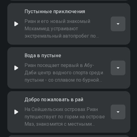
Пустынные приключения
Риан и его новый знакомый
Мохаммед устраивают
экстремальный автопробег по
дюнам, а ближе к вечеру
отправляются в Аль-Казнах, где
Вода в пустыне
местные жители угощают их
традиционными блюдами. Далее
Риан посещает первый в Абу-
а программе - сэндбординг на
Даби центр водного спорта среди
гигантских песчаных дюнах
пустыни - со сплавом по бурной
реке и серфингом на рукотворном
водоеме, - и знаменитый
Добро пожаловать в рай
водноспортивный курорт Аль-
Форсан, где посвящает целый
На Сейшельских островах Риан
день вейкбордингу
путешествует по горам на острове
Маэ, знакомится с местными
жителями, которые изучают флору