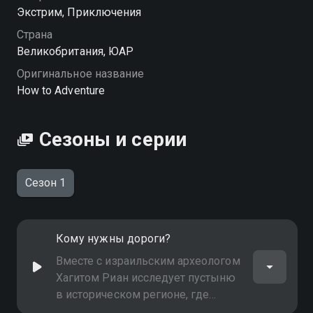
Экстрим, Приключения
Посмотреть онлайн 1 сезон сериала Экстрим для
Страна
чайников вы можете совершенно бесплатно в
Великобритания, ЮАР
хорошем HD качестве на Смотрёшке
Оригинальное название
How to Adventure
Сезоны и серии
Сезон 1
Кому нужны дороги?
Вместе с израильским археологом
Хагитом Риан исследует пустыню
в историческом регионе, где
располагался библейский Содом