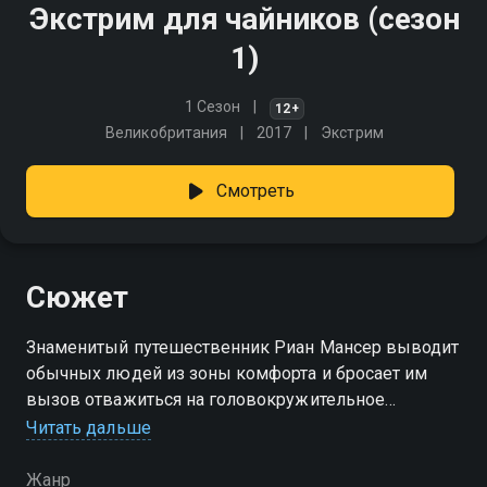
Экстрим для чайников (сезон
1)
1 Сезон
12+
Великобритания
2017
Экстрим
Смотреть
Сюжет
Знаменитый путешественник Риан Мансер выводит
обычных людей из зоны комфорта и бросает им
вызов отважиться на головокружительное
приключение! Лейтмотив этого шоу - это проще,
Читать дальше
чем кажется, каждый может сделать это, и не нужно
быть сказочно богатым!
Жанр