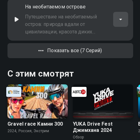
и фауну лагуны Альфонсе, и
На необитаемом острове
отправляется вместе с ними к
коралловым рифам
Путешествие на необитаемый
остров: природа вдали от
цивилизации, красота диких
пейзажей и опыт жизни в
изоляции
Показать все (7 Серий)
С этим смотрят
Gravel race Камни 300
YUKA Drive Fest
Джимхана 2024
2024, Россия, Экстрим
Обзор