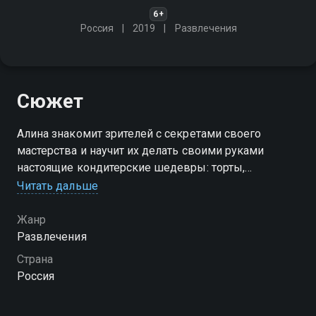
6+
Россия
2019
Развлечения
Сюжет
Алина знакомит зрителей с секретами своего
мастерства и научит их делать своими руками
настоящие кондитерские шедевры: торты,
пирожные, пряничные домики, капкейки и многое
Читать дальше
другое
Жанр
Посмотреть онлайн 1 сезон сериала Советы
Развлечения
Сладкоежкиной вы можете совершенно бесплатно
Страна
в хорошем HD качестве на Смотрёшке
Россия