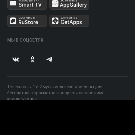
МЫ В СОЦСЕТЯХ
Телеканалы 1 и 2 мультиплексов доступны для
бесплатного просмотра в непрерывном режиме,
круглосуточно.
© 2014 — 2026, ООО «ЛайфСтрим», 109240, г. Москва,
ул. Николоямская, д. 13, стр. 2, этаж 2, ИНН 7710918800
Поддержка: help@smotreshka.tv
UUID: 8662d146-59b8-47a7-94f0-2466a62f0b01