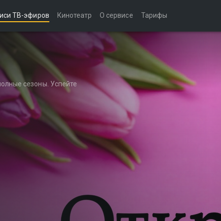
иси ТВ-эфиров
Кинотеатр
О сервисе
Тарифы
полные сезоны. Успейте