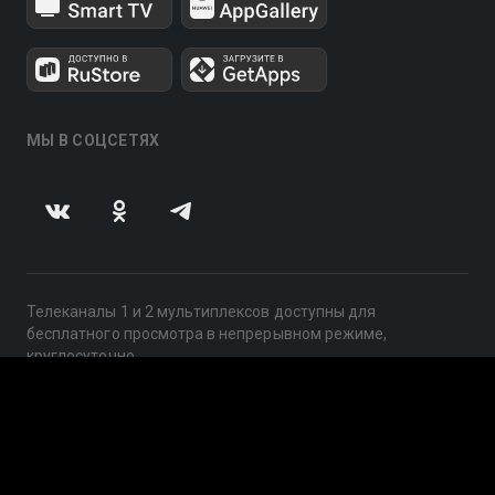
МЫ В СОЦСЕТЯХ
Телеканалы 1 и 2 мультиплексов доступны для
бесплатного просмотра в непрерывном режиме,
круглосуточно.
© 2014 — 2026, ООО «ЛайфСтрим», 109240, г. Москва,
ул. Николоямская, д. 13, стр. 2, этаж 2, ИНН 7710918800
Поддержка: help@smotreshka.tv
UUID: b1ff3e64-2e61-4d74-a169-b804070e2c91