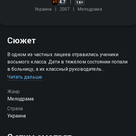
4.7
16+
Украина
2007
Мелодрама
Сюжет
В одном из частных лицеев отравились ученики
восьмого класса. Дети в тяжёлом состоянии попали
в больницу, а их классный руководитель
Александра Симонова, подозревая, что отравление
Читать дальше
было неслучайным, решает провести частное
расследование
Жанр
Мелодрама
Посмотреть онлайн 1 сезон сериала Чужие тайны
Страна
вы можете совершенно бесплатно в хорошем HD
Украина
качестве на Смотрёшке