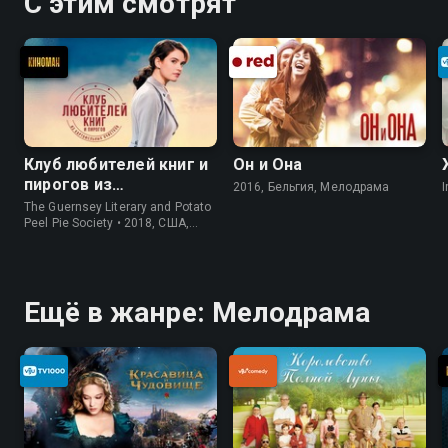
С этим смотрят
Клуб любителей книг и
Он и Она
пирогов из
2016, Бельгия, Мелодрама
I
картофельных
The Guernsey Literary and Potato
очистков
Peel Pie Society • 2018, США,
История
Ещё в жанре: Мелодрама