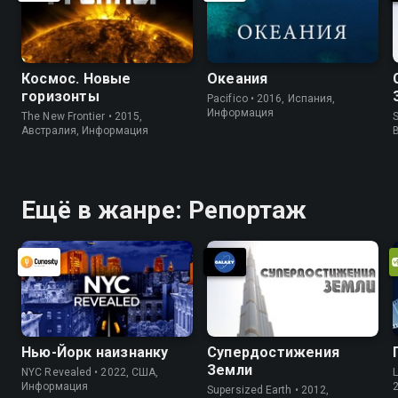
Космос. Новые
Океания
горизонты
Pacifico • 2016, Испания,
Информация
The New Frontier • 2015,
S
Австралия, Информация
Ещё в жанре: Репортаж
Нью-Йорк наизнанку
Супердостижения
Земли
NYC Revealed • 2022, США,
L
Информация
Supersized Earth • 2012,