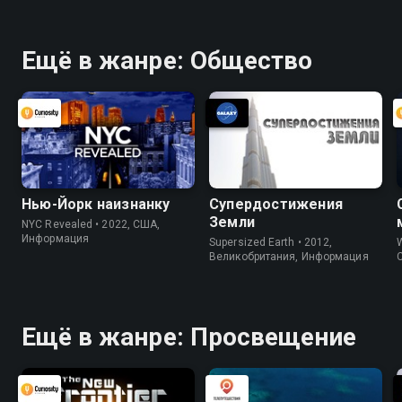
Ещё в жанре: Общество
Нью-Йорк наизнанку
Супердостижения
Земли
NYC Revealed • 2022, США,
Информация
Supersized Earth • 2012,
W
Великобритания, Информация
Ещё в жанре: Просвещение