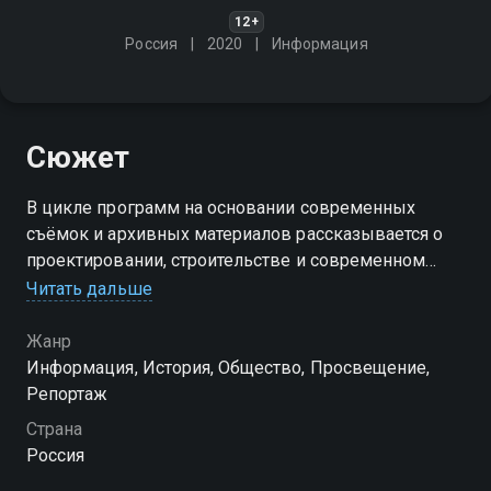
12+
Россия
2020
Информация
Сюжет
В цикле программ на основании современных
съёмок и архивных материалов рассказывается о
проектировании, строительстве и современном
состоянии первой военно-морской крепости, её
Читать дальше
морских сухопутных фортов и батарей
Жанр
Посмотреть онлайн 1 сезон сериала Кронштадтская
Информация, История, Общество, Просвещение,
крепость. Страницы истории вы можете
Репортаж
совершенно бесплатно в хорошем HD качестве на
Страна
Смотрёшке
Россия