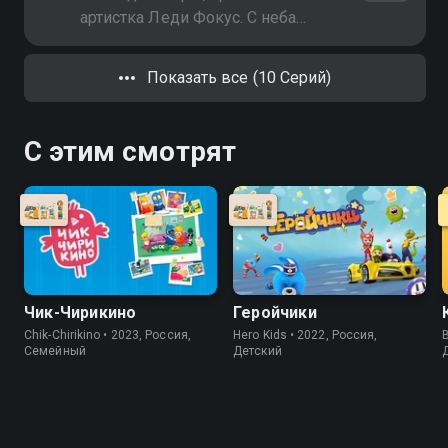
артистка Леди Фокус. С неба
падают воздушные шарики,
которые вредят природе
Показать все (10 Серий)
С этим смотрят
Чик-Чирикино
Геройчики
Chik-Chirikino • 2023, Россия,
Hero Kids • 2022, Россия,
B
Cемейный
Детский