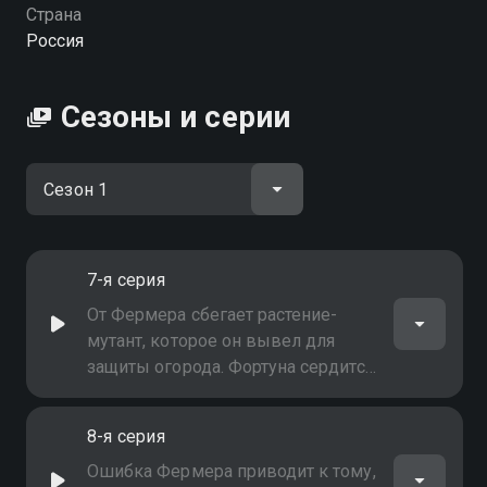
Флоры вы можете совершенно бесплатно в
Страна
хорошем HD качестве на Смотрёшке
Россия
Сезоны и серии
7-я серия
От Фермера сбегает растение-
мутант, которое он вывел для
защиты огорода. Фортуна сердится
оттого, что с ней никто не хочет
играть
8-я серия
Ошибка Фермера приводит к тому,