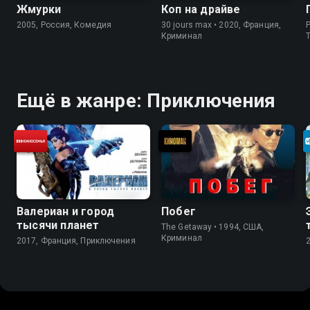
Жмурки
Коп на драйве
2005, Россия, Комедия
30 jours max • 2020, Франция,
P
Криминал
Ещё в жанре: Приключения
Валериан и город
Побег
тысячи планет
The Getaway • 1994, США,
Криминал
2017, Франция, Приключения