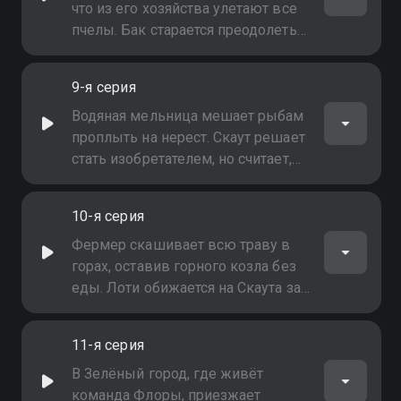
что из его хозяйства улетают все
пчелы. Бак старается преодолеть
свой страх перед насекомыми
9-я серия
Водяная мельница мешает рыбам
проплыть на нерест. Скаут решает
стать изобретателем, но считает,
что учиться для этого не нужно
10-я серия
Фермер скашивает всю траву в
горах, оставив горного козла без
еды. Лоти обижается на Скаута за
неуважение к его желаниям
11-я серия
В Зелёный город, где живёт
команда Флоры, приезжает