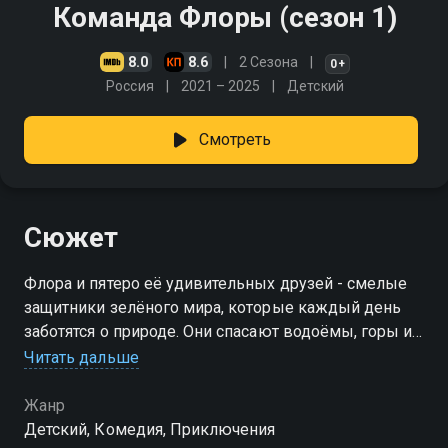
Команда Флоры (сезон 1)
8.0
8.6
2 Сезона
0+
Россия
2021 – 2025
Детский
Смотреть
Сюжет
Флора и пятеро её удивительных друзей - смелые
защитники зелёного мира, которые каждый день
заботятся о природе. Они спасают водоёмы, горы и
леса, помогают растениям и животным, попавшим в
Читать дальше
беду
Жанр
Посмотреть онлайн 1 сезон сериала Команда
Детский, Комедия, Приключения