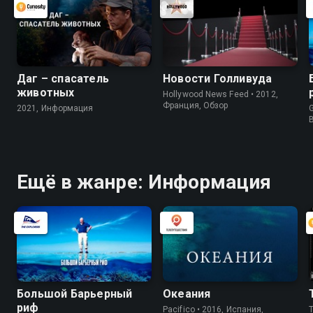
Даг – спасатель
Новости Голливуда
животных
Hollywood News Feed • 2012,
Франция, Обзор
2021, Информация
G
Ещё в жанре: Информация
Большой Барьерный
Океания
риф
Pacifico • 2016, Испания,