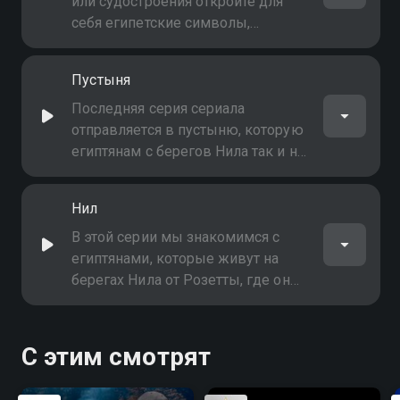
или судостроения откройте для
себя египетские символы,
которые сохранились на
протяжении веков, и что они
Пустыня
означают сегодня
Последняя серия сериала
отправляется в пустыню, которую
египтянам с берегов Нила так и не
удалось по-настоящему
контролировать. Это всё ещё
Нил
сегодня место всех опасностей и
восстаний
В этой серии мы знакомимся с
египтянами, которые живут на
берегах Нила от Розетты, где он
впадает в Средиземное море, до
Абу-Симбела, где он покидает
территорию Египта, чтобы начать
С этим смотрят
своё путешествие по Судану