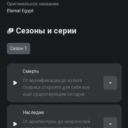
качестве на Смотрёшке
Оригинальное название
Eternal Egypt
Сезоны и серии
Сезон 1
Смерть
От мумификации до культа
Осириса откройте для себя всё
ещё существующие сегодня
обряды предков, которые
связывали египтян со смертью и
Наследие
вечной жизнью
От архитектуры до некрополей