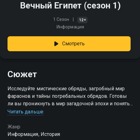
Вечный Египет (сезон 1)
1 Сезон
12+
Информация
Смотреть
Сюжет
Исследуйте мистические обряды, загробный мир
фараонов и тайны погребальных обрядов. Готовы
ли вы проникнуть в мир загадочной эпохи и понять
значение смерти для древних египтян?
Читать дальше
Посмотреть онлайн 1 сезон сериала Вечный Египет
Жанр
вы можете совершенно бесплатно в хорошем HD
Информация, История