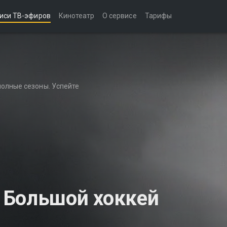
иси ТВ-эфиров
Кинотеатр
О сервисе
Тарифы
полные сезоны. Успейте
 Большой хоккей