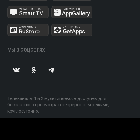
МЫ В СОЦСЕТЯХ
Телеканалы 1 и 2 мультиплексов доступны для
бесплатного просмотра в непрерывном режиме,
круглосуточно.
© 2014 — 2026, ООО «ЛайфСтрим», 109240, г. Москва,
ул. Николоямская, д. 13, стр. 2, этаж 2, ИНН 7710918800
Поддержка: help@smotreshka.tv