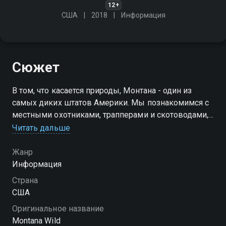
12+
США
2018
Информация
Сюжет
В том, что касается природы, Монтана - один из
самых диких штатов Америки. Мы познакомимся с
местными охотниками, трапперами и скотоводами,
которые живут в своего рода симбиозе с
Читать дальше
окружающей средой
Жанр
Посмотреть онлайн 1 сезон сериала Дикая Монтана
Информация
вы можете совершенно бесплатно в хорошем HD
Страна
качестве на Смотрёшке
США
Оригинальное название
Montana Wild