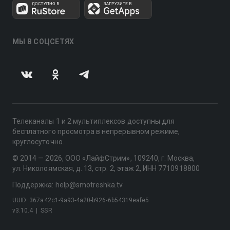
МЫ В СОЦСЕТЯХ
Телеканалы 1 и 2 мультиплексов доступны для
бесплатного просмотра в непрерывном режиме,
круглосуточно.
© 2014 — 2026, ООО «ЛайфСтрим», 109240, г. Москва,
ул. Николоямская, д. 13, стр. 2, этаж 2, ИНН 7710918800
Поддержка: help@smotreshka.tv
UUID: 367a42c1-9a93-4a20-b926-6b54319eafe5
v3.10.4
|
SSR