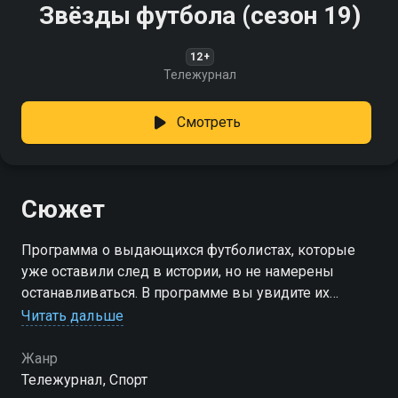
Звёзды футбола (сезон 19)
12+
Тележурнал
Смотреть
Сюжет
Программа о выдающихся футболистах, которые
уже оставили след в истории, но не намерены
останавливаться. В программе вы увидите их
тренировки и подготовку к важным матчам, а также
Читать дальше
узнаете, как они пришли в спорт
Жанр
Посмотреть онлайн 19 сезон сериала Звёзды
Тележурнал, Спорт