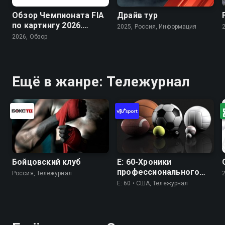
Обзор Чемпионата FIA
Драйв тур
по картингу 2026.
2025, Россия, Информация
Arrive and Drive
2026, Обзор
Ещё в жанре: Тележурнал
Бойцовский клуб
Е: 60-Хроники
профессионального
Россия, Тележурнал
спорта
E: 60 • США, Тележурнал