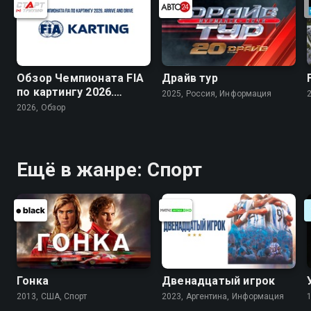
Обзор Чемпионата FIA
Драйв тур
по картингу 2026.
2025, Россия, Информация
Arrive and Drive
2026, Обзор
Ещё в жанре: Спорт
Гонка
Двенадцатый игрок
2013, США, Спорт
2023, Аргентина, Информация