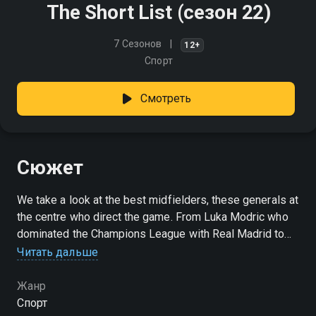
The Short List (сезон 22)
7 Сезонов
12+
Спорт
Смотреть
Сюжет
We take a look at the best midfielders, these generals at
the centre who direct the game. From Luka Modric who
dominated the Champions League with Real Madrid to
Bobby Charlton or again Andres Iniesta… But who will be
Читать дальше
the number 1?
Жанр
Посмотреть онлайн 22 сезон сериала The Short List
Спорт