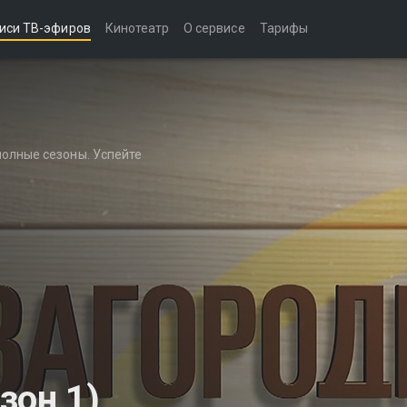
иси ТВ-эфиров
Кинотеатр
О сервисе
Тарифы
полные сезоны. Успейте
зон 1)