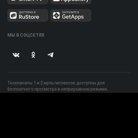
МЫ В СОЦСЕТЯХ
Телеканалы 1 и 2 мультиплексов доступны для
бесплатного просмотра в непрерывном режиме,
круглосуточно.
© 2014 — 2026, ООО «ЛайфСтрим», 109240, г. Москва,
ул. Николоямская, д. 13, стр. 2, этаж 2, ИНН 7710918800
Поддержка: help@smotreshka.tv
UUID: 57565087-02d7-4cbd-8ade-0b9fa5104f91
v3.10.4
|
SSR