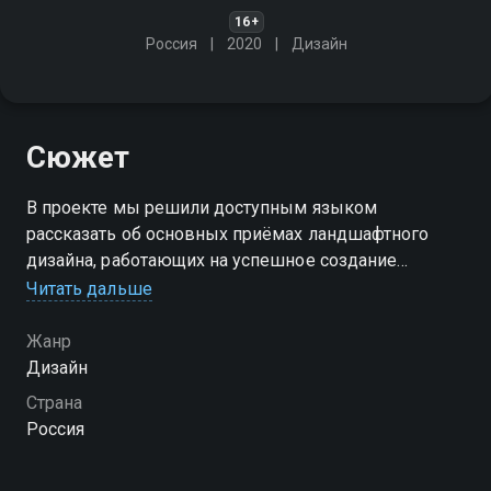
16+
Россия
2020
Дизайн
Сюжет
В проекте мы решили доступным языком
рассказать об основных приёмах ландшафтного
дизайна, работающих на успешное создание
гармоничного сада, и показать их на реальных
Читать дальше
примерах
Жанр
Посмотреть онлайн 3 сезон сериала Ландшафтный
Дизайн
дизайн вы можете совершенно бесплатно в
Страна
хорошем HD качестве на Смотрёшке
Россия