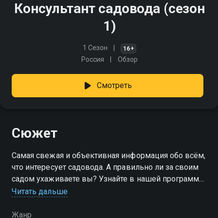
Консультант садовода (сезон
1)
1 Сезон
16+
Россия
Обзор
Смотреть
Сюжет
Самая свежая и объективная информация обо всём,
что интересует садовода. А правильно ли за своим
садом ухаживаете вы? Узнайте в нашей программе
Читать дальше
Посмотреть онлайн 1 сезон сериала Консультант
садовода вы можете совершенно бесплатно в
Жанр