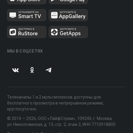
МЫ В СОЦСЕТЯХ
Телеканалы 1 и 2 мультиплексов доступны для
бесплатного просмотра в непрерывном режиме,
круглосуточно.
© 2014 — 2026, ООО «ЛайфСтрим», 109240, г. Москва,
ул. Николоямская, д. 13, стр. 2, этаж 2, ИНН 7710918800