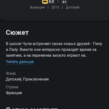
6.3
6+
Франция
2013
Детский
Сюжет
В школе Чупи встречает своих новых друзей - Пилу
и Лалу. Вместе они интересно проводят время на
занятиях, а на переменах весело играют на
школьном дворе. Так Чупи узнаёт, что такое
Читать дальше
настоящая дружба и ответственность
Жанр
Посмотреть онлайн 2 сезон сериала Чупи идёт в
Детский, Приключения
школу вы можете совершенно бесплатно в
Страна
хорошем HD качестве на Смотрёшке
Франция