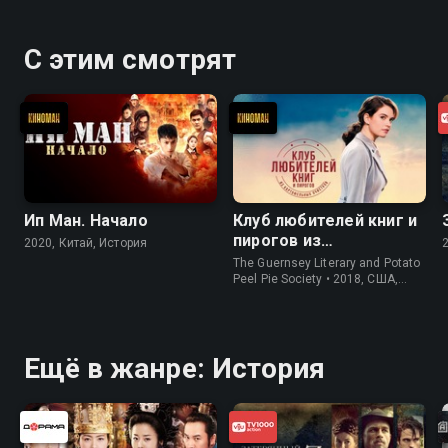
С этим смотрят
Ип Ман. Начало
Клуб любителей книг и
пирогов из
2020, Китай, История
картофельных
The Guernsey Literary and Potato
очистков
Peel Pie Society • 2018, США,
История
Ещё в жанре: История