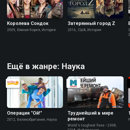
Королева Сондок
Затерянный город Z
2009, Южная Корея, История
2016, США, История
S
Ещё в жанре: Наука
Операция "Ой!"
Труднейший в мире
ремонт
2012, Великобритания, Наука
World's toughest fixes • 2008,
США, Информация