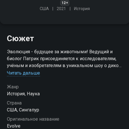
12+
США
2021
История
Сюжет
Эволюция - будущее за животными! Ведущий и
биолог Патрик присоединяется к исследователям,
учёным и изобретателям в уникальном шоу о дикой
природе
Читать дальше
Посмотреть онлайн 1 сезон сериала Эволюция вы
Жанр
можете совершенно бесплатно в хорошем HD
История, Наука
качестве на Смотрёшке
Страна
США, Сингапур
Оригинальное название
Evolve