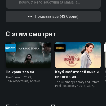
почку. У него заботливая мама, а
вот красавица-жена не собирается
всю жизнь провести с мужем-
Показать все (43 Серии)
инвалидом
С этим смотрят
На краю земли
Клуб любителей книг и
пирогов из
The Convert • 2023,
E
картофельных
Великобритания, Боевик
The Guernsey Literary and Potato
очистков
Peel Pie Society • 2018, США,
История