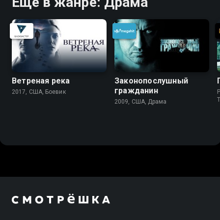
Ещё в жанре: Драма
Ветреная река
Законопослушный
гражданин
2017, США, Боевик
P
2009, США, Драма