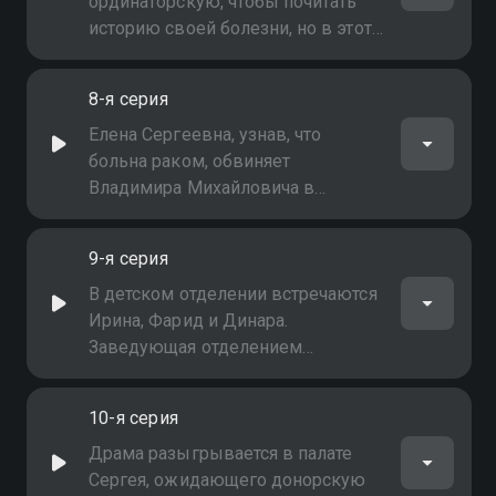
Лидочка… была беременна!
ординаторскую, чтобы почитать
историю своей болезни, но в этот
момент в помещение вошли
медсестра Танечка и доктор Дима.
8-я серия
Валдис спрятался в шкафу, но там
ему стало душно…
Елена Сергеевна, узнав, что
больна раком, обвиняет
Владимира Михайловича в
непорядочности. Она считает, что
ей были обязаны рассказать
9-я серия
правду, чтобы она сама могла
принять решение, где ей лечиться
В детском отделении встречаются
Ирина, Фарид и Динара.
Заведующая отделением
Людмила Алексеевна запрещает
им появляться в детской палате
10-я серия
Драма разыгрывается в палате
Сергея, ожидающего донорскую