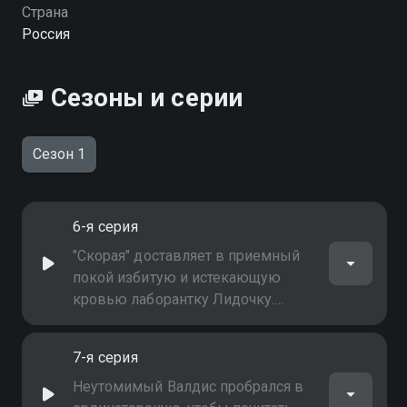
Посмотреть онлайн 1 сезон сериала Врачебная тайна
Страна
вы можете совершенно бесплатно в хорошем HD
Россия
качестве на Смотрёшке
Сезоны и серии
Сезон 1
6-я серия
"Скорая" доставляет в приемный
покой избитую и истекающую
кровью лаборантку Лидочку.
Операция не помогает - девушка
умирает прямо на операционном
7-я серия
столе. Убитый горем Казарян
проводит вскрытие и узнает, что
Неутомимый Валдис пробрался в