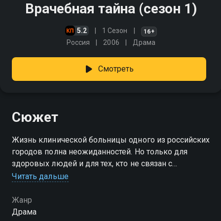
Врачебная тайна (сезон 1)
5.2
1 Сезон
16+
Россия
2006
Драма
Смотреть
Сюжет
Жизнь клинической больницы одного из российских
городов полна неожиданностей. Но только для
здоровых людей и для тех, кто не связан с
медициной. А вот персонал любой больницы с
Читать дальше
пониманием отнесется к историям, рассказанным в
сериале
Жанр
Драма