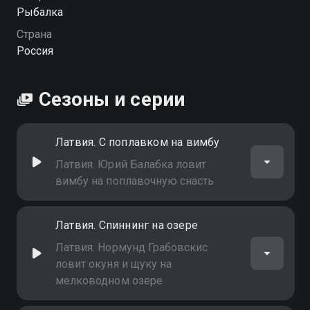
Посмотреть онлайн сезон сериала На рыбалку
Рыбалка
каждый день вы можете совершенно бесплатно в
Страна
хорошем HD качестве на Смотрёшке
Россия
Сезоны и серии
Латвия. С поплавком на вимбу
Латвия. Юрий Балабка ловит
вимбу на поплавочную снасть
Латвия. Спиннинг на озере
Латвия. Нормунд Грабовскис
ловит окуня и щуку на
мелководном озере