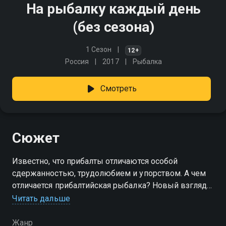
На рыбалку каждый день
(без сезона)
1 Сезон
12+
Россия
2017
Рыбалка
Смотреть
Сюжет
Известно, что прибалты отличаются особой
сдержанностью, трудолюбием и упорством. А чем
отличается прибалтийская рыбалка? Новый взгляд
на популярное увлечение от латвийских
Читать дальше
рыболовов-экспертов
Жанр