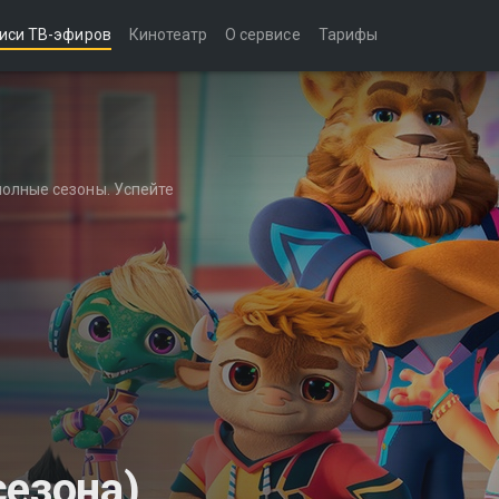
иси ТВ-эфиров
Кинотеатр
О сервисе
Тарифы
полные сезоны. Успейте
сезона)