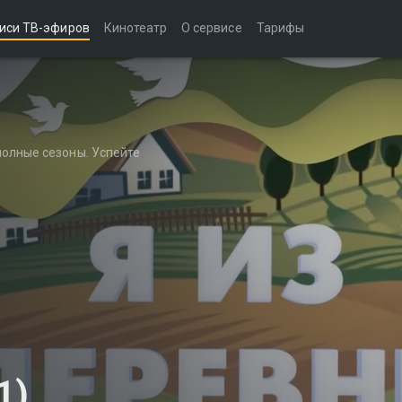
иси ТВ-эфиров
Кинотеатр
О сервисе
Тарифы
полные сезоны. Успейте
1)