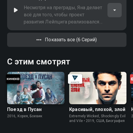
дверями?
Несмотря на преграды, Яна делает
всё для того, чтобы проект
развития Лейпцига реализовался.
Но давление на девушку
возрастает. Фенгер больше не
Показать все (6 Серий)
собирается защищать её
С этим смотрят
Поезд в Пусан
Красивый, плохой, злой
2016, Корея, Боевик
Extremely Wicked, Shockingly Evil
and Vile • 2019, США, Биография