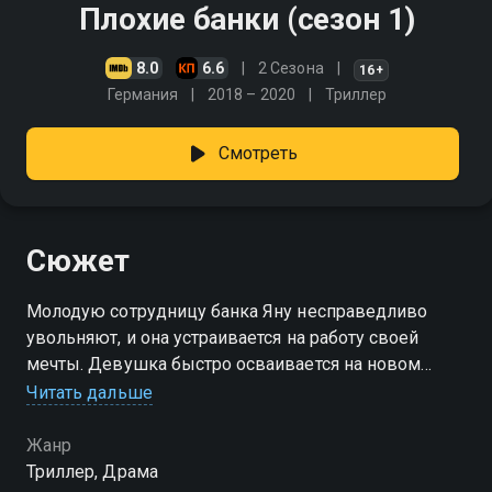
Плохие банки (сезон 1)
8.0
6.6
2 Сезона
16+
Германия
2018 – 2020
Триллер
Смотреть
Сюжет
Молодую сотрудницу банка Яну несправедливо
увольняют, и она устраивается на работу своей
мечты. Девушка быстро осваивается на новом
месте, но вскоре становится жертвой шантажа и
Читать дальше
манипуляций своего бывшего начальника
Жанр
Посмотреть онлайн 1 сезон сериала Плохие банки
Триллер, Драма