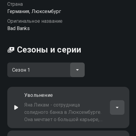
вы можете совершенно бесплатно в хорошем HD
Страна
качестве на Смотрёшке
Германия, Люксембург
Оригинальное название
Bad Banks
Сезоны и серии
Увольнение
Яна Ликам - сотрудница
солидного банка в Люксембурге.
Она мечтает о большой карьере,
но в один миг ее мечты
разбиваются. Её