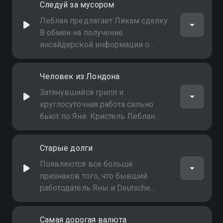
Следуй за мусором
непосредственный начальник
Люк Якоби, сын члена совета
Леблан предлагает Ликам сделку.
директоров банка, добивается
В обмен на получение
увольнения Ликам
инсайдерской информации о
выгоднейшем инвестиционном
проекте в сфере муниципального
Человек из Лондона
строительства Ликам должна
предоставить Леблан сведения о
Затянувшийся грипп и
махинациях с балансом её
круглосуточная работа сильно
нынешнего банка
бьют по Яне. Кристель Леблан
вновь напоминает Яне о себе. Но
чего же она хочет на самом деле?
Старые долги
Появляются все больше
признаков того, что бывший
работодатель Яны и Deutsche
Global Invest хотят слиться. Но что
происходит за закрытыми
Самая дорогая валюта