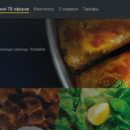
иси ТВ-эфиров
Кинотеатр
О сервисе
Тарифы
полные сезоны. Успейте