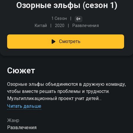
Озорные эльфы (сезон 1)
1 Сезон
0+
Китай
2020
Развлечения
Смотреть
Сюжет
Озорные эльфы объединяются в дружную команду,
чтобы вместе решать проблемы и трудности.
Мультипликационный проект учит детей
повседневным знаниям и помогает им развить
Читать дальше
хорошие привычки и навыки решения проблем
Жанр
Посмотреть онлайн 1 сезон сериала Озорные
Развлечения