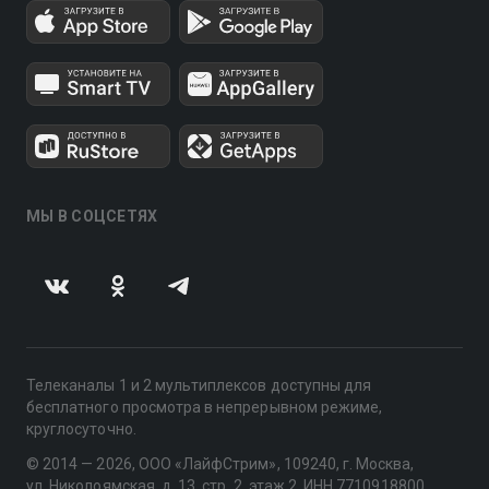
МЫ В СОЦСЕТЯХ
Телеканалы 1 и 2 мультиплексов доступны для
бесплатного просмотра в непрерывном режиме,
круглосуточно.
© 2014 — 2026, ООО «ЛайфСтрим», 109240, г. Москва,
ул. Николоямская, д. 13, стр. 2, этаж 2, ИНН 7710918800