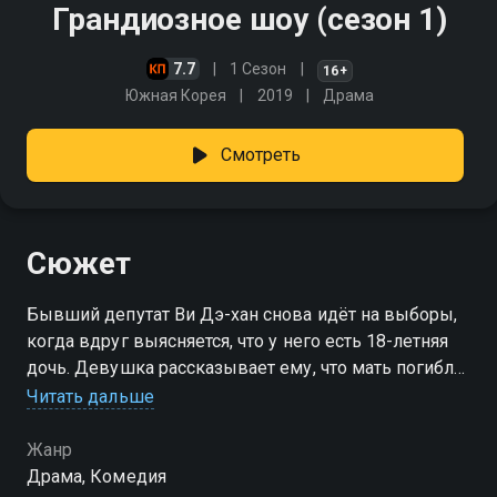
Грандиозное шоу (сезон 1)
7.7
1 Сезон
16+
Южная Корея
2019
Драма
Смотреть
Сюжет
Бывший депутат Ви Дэ-хан снова идёт на выборы,
когда вдруг выясняется, что у него есть 18-летняя
дочь. Девушка рассказывает ему, что мать погибла
в автокатастрофе, и теперь он должен заботиться о
Читать дальше
ней, двух её младших братьях и сестре
Жанр
Посмотреть онлайн 1 сезон сериала Грандиозное
Драма, Комедия