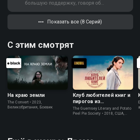
большую поддержку, говоря об
абортах. Наблюдая за
восхождением Дэ Хана к славе,
Показать все (8 Серий)
Хан Су звонит Дэ Хану в мэрию,
чтобы попросить его помочь с
проблемой жилья для
С этим смотрят
малоимущих в его районе
На краю земли
Клуб любителей книг и
пирогов из
The Convert • 2023,
E
картофельных
Великобритания, Боевик
The Guernsey Literary and Potato
очистков
Peel Pie Society • 2018, США,
История