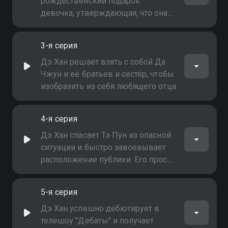
рождественский подарок:
девочка, утверждающая, что она
его дочь, вместе с тремя другими
детьми. Его мир не может стать
3-я серия
более беспокойным. Чтобы
доказать её неправоту, он
Дэ Хан решает взять с собой Да
проводит с ней тест на отцовство
Чжун и её братьев и сестёр, чтобы
изобразить из себя любящего отца
4-я серия
Дэ Хан спасает Тэ Пун из опасной
ситуации и быстро завоевывает
расположение публики. Его просят
быть гостем на радио-шоу, но ему
срочно звонит учитель Сун И. Дэ
5-я серия
Хан сталкивается с дилеммой:
оставаться на радиостанции или
Дэ Хан успешно дебютирует в
бежать в школу Сун И
телешоу "Дебаты" и получает