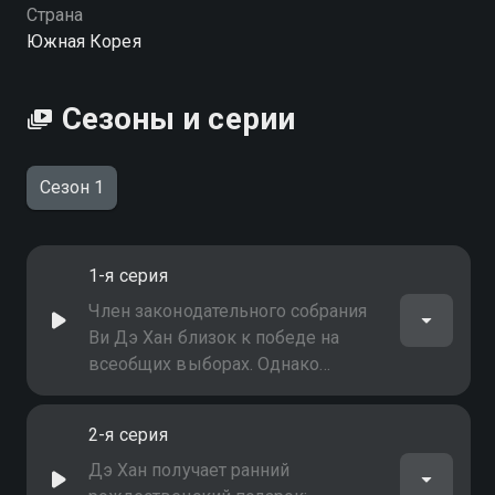
шоу вы можете совершенно бесплатно в хорошем
Страна
HD качестве на Смотрёшке
Южная Корея
Сезоны и серии
Сезон 1
1-я серия
Член законодательного собрания
Ви Дэ Хан близок к победе на
всеобщих выборах. Однако
неожиданный скандал рушит всё,
и ему снова приходится начинать с
2-я серия
самого низа…
Дэ Хан получает ранний