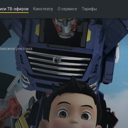
иси ТВ-эфиров
Кинотеатр
О сервисе
Тарифы
возможна реклама