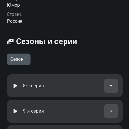
колёсики вы можете совершенно бесплатно в
Юмор
хорошем HD качестве на Смотрёшке
Страна
Россия
Сезоны и серии
Сезон 1
8-я серия
9-я серия