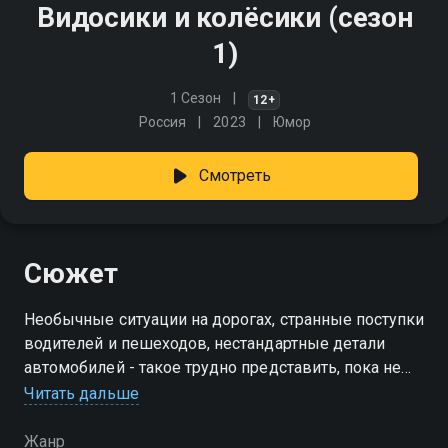
Видосики и колёсики (сезон
1)
1 Сезон
12+
Россия
2023
Юмор
Смотреть
Сюжет
Необычные ситуации на дорогах, странные поступки
водителей и пешеходов, нестандартные детали
автомобилей - такое трудно представить, пока не
увидишь своими глазами
Читать дальше
Посмотреть онлайн 1 сезон сериала Видосики и
Жанр