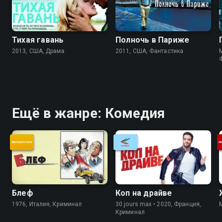
Тихая гавань
Полночь в Париже
2013, США, Драма
2011, США, Фантастика
M
Ещё в жанре: Комедия
Блеф
Коп на драйве
1976, Италия, Криминал
30 jours max • 2020, Франция,
Криминал