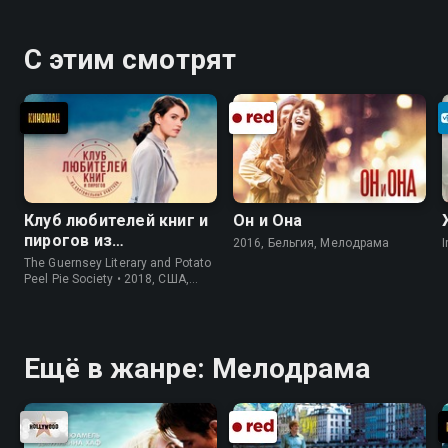
С этим смотрят
Клуб любителей книг и
Он и Она
пирогов из
2016, Бельгия, Мелодрама
I
картофельных
The Guernsey Literary and Potato
очистков
Peel Pie Society • 2018, США,
История
Ещё в жанре: Мелодрама