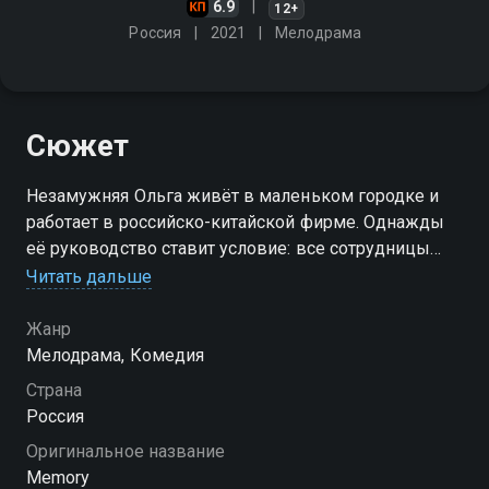
6.9
12+
Россия
2021
Мелодрама
Сюжет
Незамужняя Ольга живёт в маленьком городке и
работает в российско-китайской фирме. Однажды
её руководство ставит условие: все сотрудницы
должны быть замужем и с детьми. Теперь Ольге
Читать дальше
необходимо срочно каким-то образом создать
семью!
Жанр
Мелодрама, Комедия
Посмотреть онлайн 1 сезон сериала Без памяти вы
Страна
можете совершенно бесплатно в хорошем HD
Россия
качестве на Смотрёшке
Оригинальное название
Memory