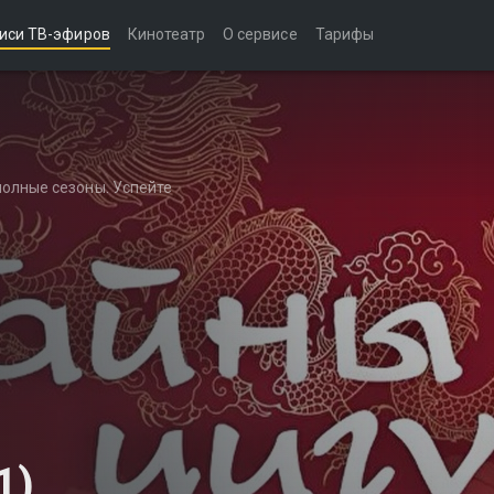
иси ТВ-эфиров
Кинотеатр
О сервисе
Тарифы
полные сезоны. Успейте
1)