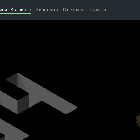
иси ТВ-эфиров
Кинотеатр
О сервисе
Тарифы