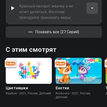
Красный находит жвачку и не
хочет делиться. Жёлтому
приходится принимать меры.
Очень жёсткие меры!
Показать все (27 Серий)
С этим смотрят
Цветняшки
Енотки
Beadies • 2021, Россия, Детский
Rockoons • 2021, Россия,
Детский