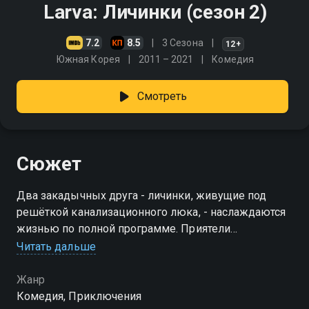
Larva: Личинки (сезон 2)
7.2
8.5
3 Сезона
12+
Южная Корея
2011 – 2021
Комедия
Смотреть
Сюжет
Два закадычных друга - личинки, живущие под
решёткой канализационного люка, - наслаждаются
жизнью по полной программе. Приятели
устраивают себе вечеринки со знакомыми
Читать дальше
насекомыми, спасаются бегством от подводных
чудищ и никогда не унывают
Жанр
Комедия, Приключения