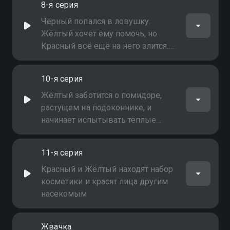
8-я серия
Чёрный попался в ловушку.
Жёлтый хочет ему помочь, но
Красный всё ещё на него злится.
Если бы только Чёрный не был
таким большим!
10-я серия
Жёлтый заботится о помидоре,
растущем на подоконнике, и
начинает испытывать тёплые
чувства к будущей пище
11-я серия
Красный и Жёлтый находят набор
косметики и красят лица другим
насекомым
Жвачка