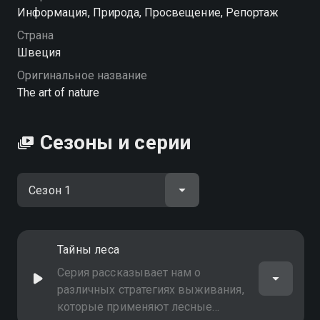
Посмотреть онлайн 1 сезон сериала Изобретения
Информация, Природа, Просвещение, Репортаж
природы вы можете совершенно бесплатно в
Страна
хорошем HD качестве на Смотрёшке
Швеция
Оригинальное название
The art of nature
Сезоны и серии
Тайны леса
Серия рассказывает нам о
различных стратегиях выживания,
которые применяют лесные