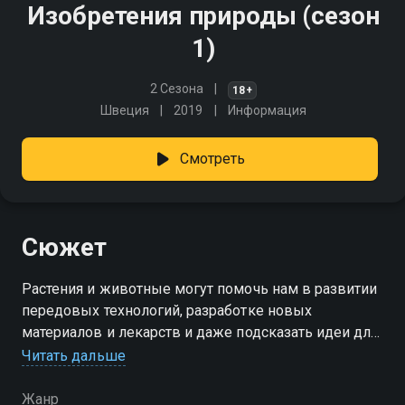
Изобретения природы (сезон
1)
2 Сезона
18+
Швеция
2019
Информация
Смотреть
Сюжет
Растения и животные могут помочь нам в развитии
передовых технологий, разработке новых
материалов и лекарств и даже подсказать идеи для
дизайна. Как природа вдохновляет людей на новые
Читать дальше
свершения? Смотрите в этом сериале
Жанр