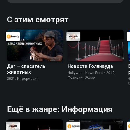
обитатели. Мы узнаем о
замечательных способностях
деревьев к коммуникации через
С этим смотрят
корневую систему или запасанию
воды в стволе
Даг – спасатель
Новости Голливуда
животных
Hollywood News Feed • 2012,
Франция, Обзор
2021, Информация
G
Ещё в жанре: Информация