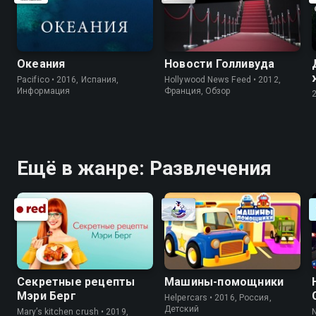
Океания
Новости Голливуда
Pacifico • 2016, Испания,
Hollywood News Feed • 2012,
Информация
Франция, Обзор
Ещё в жанре: Развлечения
Секретные рецепты
Машины-помощники
Мэри Берг
Helpercars • 2016, Россия,
Детский
Mary’s kitchen crush • 2019,
N