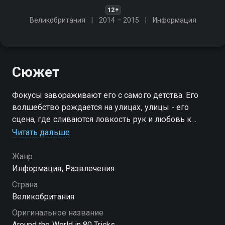
12+
Великобритания
2014 – 2015
Информация
Сюжет
Фокусы завораживают его с самого детства. Его
волшебство рождается на улицах, улицы - его
сцена, где сливаются ловкость рук и любовь к
танцу. Он - иллюзионист Мэджикал Боунз! И он
Читать дальше
объедет весь свет за восемьдесят фокусов!
Жанр
Посмотреть онлайн 1 сезон сериала Вокруг света за
Информация, Развлечения
80 фокусов вы можете совершенно бесплатно в
Страна
хорошем HD качестве на Смотрёшке
Великобритания
Оригинальное название
Around the World in 80 Tricks