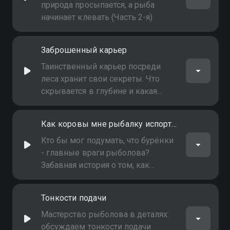
природа просыпается, а рыба
начинает клевать (Часть 2-я)
Заброшенный карьер
Таинственный карьер посреди
леса хранит свои секреты. Что
скрывается в глубине и какая
рыба водится в этих водах?
Как коровы мне рыбалку испортили
Кто бы мог подумать, что бурёнки
- главные враги рыболова?
Забавная история о том, как
домашний скот сорвал
долгожданный клёв
Тонкости подачи
Мастерство рыболова в деталях:
обсуждаем тонкости подачи