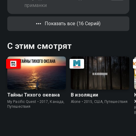
приманки
Показать все (16 Серий)
С этим смотрят
Тайны Тихого океана
В изоляции
My Pacific Quest • 2017, Канада,
Alone • 2015, США, Путешествия
Путешествия
R