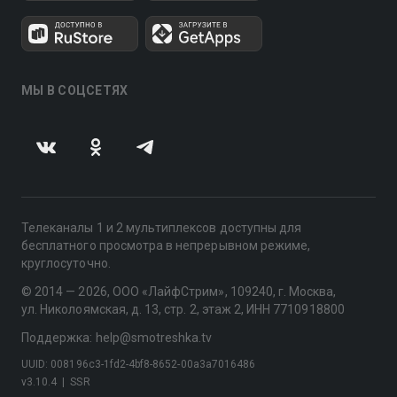
МЫ В СОЦСЕТЯХ
Телеканалы 1 и 2 мультиплексов доступны для
бесплатного просмотра в непрерывном режиме,
круглосуточно.
© 2014 — 2026, ООО «ЛайфСтрим», 109240, г. Москва,
ул. Николоямская, д. 13, стр. 2, этаж 2, ИНН 7710918800
Поддержка: help@smotreshka.tv
UUID: 008196c3-1fd2-4bf8-8652-00a3a7016486
v3.10.4
|
SSR