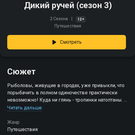
Дикий ручей (сезон 3)
2 Сезона
12+
Путешествия
Смотреть
Сюжет
Рыболовы, живущие в городах, уже привыкли, что
порыбачить в полном одиночестве практически
невозможно! Куда ни глянь - тропинки натоптаны. А
как же хочется прийти на речку со знанием того, что
Читать дальше
ты первый сделаешь здесь заброс и проводку
своей приманки
Жанр
Путешествия