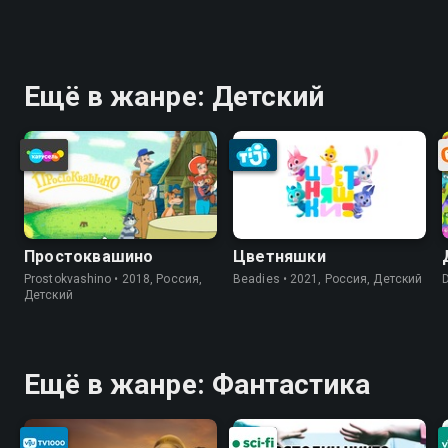
Ещё в жанре: Детский
Простоквашино
Цветняшки
Prostokvashino • 2018, Россия,
Beadies • 2021, Россия, Детский
D
Детский
Ещё в жанре: Фантастика