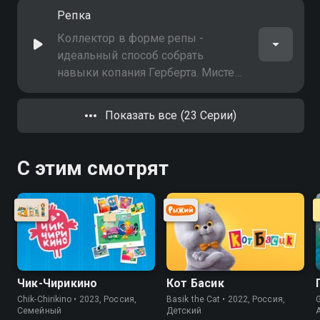
Вектором и мистером Питом, но
Репка
пара знает, что за ними
наблюдают
Коллектор в форме репы -
идеальный способ собрать
навыки копания Герберта. Мистер
Пит теряет коллектор среди кучи
репы, затрудняя Рексу Вектору
Показать все (23 Серии)
получение этой способности
С этим смотрят
Чик-Чирикино
Кот Басик
Chik-Chirikino • 2023, Россия,
Basik the Cat • 2022, Россия,
G
Cемейный
Детский