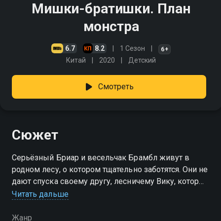
Мишки-братишки. План
монстра
6.7
8.2
1 Сезон
6+
Китай
2020
Детский
Смотреть
Сюжет
Серьёзный Бриар и весельчак Брамбл живут в
родном лесу, о котором тщательно заботятся. Они не
дают спуска своему другу, лесничему Вику, который
сейчас работает гидом для туристов, приезжающих
Читать дальше
в живописный лес отдохнуть
Жанр