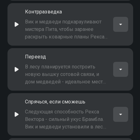
сможет взломать его
Контрразведка
продвинутую систему
безопасности и получить доступ к
Вик и медведи подкарауливают
устройству
мистера Пита, чтобы заранее
раскрыть коварные планы Рекса
Вектора. Однако Рекс узнаёт об
этом и решает дважды обмануть
Переезд
их
В лесу планируется построить
новую вышку сотовой связи, и
дом медведей - идеальное место.
Телекоммуникационная компания
заплатила Вику, чтобы он
Спрячься, если сможешь
избавился от медведей, но что-то
подсказывает, что их будет не так-
Следующая способность Рекса
то просто переместить
Вектора - сильный укус Брамбла.
Вик и медведи установили в лесу
камеры, чтобы следить за