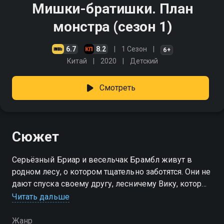
Мишки-братишки. План
монстра (сезон 1)
6.7
8.2
1 Сезон
6+
Китай
2020
Детский
Смотреть
Сюжет
Серьёзный Бриар и весельчак Брамбл живут в
родном лесу, о котором тщательно заботятся. Они не
дают спуска своему другу, лесничему Вику, который
сейчас работает гидом для туристов, приезжающих
Читать дальше
в живописный лес отдохнуть
Жанр