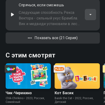
заплатила Вику, чтобы он
Спрячься, если сможешь
избавился от медведей, но что-то
подсказывает, что их будет не так-
Следующая способность Рекса
то просто переместить
Вектора - сильный укус Брамбла.
Вик и медведи установили в лесу
камеры, чтобы следить за
Вектором и мистером Питом, но
Показать все (21 Серия)
пара знает, что за ними
наблюдают
С этим смотрят
Чик-Чирикино
Кот Басик
Chik-Chirikino • 2023, Россия,
Basik the Cat • 2022, Россия,
G
Cемейный
Детский