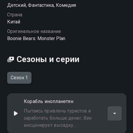
Посмотреть онлайн 1 сезон сериала Мишки-
Детский, Фантастика, Комедия
братишки. План монстра вы можете совершенно
Страна
бесплатно в хорошем HD качестве на Смотрёшке
Китай
Оригинальное название
Boonie Bears: Monster Plan
Сезоны и серии
Сезон 1
Корабль инопланетян
Пытаясь привлечь туристов и
заработать больше денег, Вик
инсценирует высадку
инопланетян в Pine Tree Mountain.