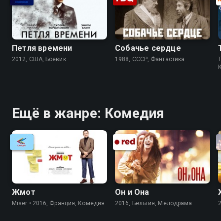
Петля времени
Собачье сердце
2012, США, Боевик
1988, СССР, Фантастика
T
Ещё в жанре: Комедия
Жмот
Он и Она
Miser • 2016, Франция, Комедия
2016, Бельгия, Мелодрама