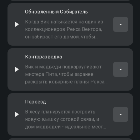
Наплыв посетителей сильно
Обновлённый Собиратель
нарушает жизнь животных, и они
саботируют его план
Когда Вик натыкается на один из
коллекционеров Рекса Вектора,
он забирает его домой, чтобы
изучить. Вектор уверен, что Вик не
сможет взломать его
Контрразведка
продвинутую систему
безопасности и получить доступ к
Вик и медведи подкарауливают
устройству
мистера Пита, чтобы заранее
раскрыть коварные планы Рекса
Вектора. Однако Рекс узнаёт об
этом и решает дважды обмануть
Переезд
их
В лесу планируется построить
новую вышку сотовой связи, и
дом медведей - идеальное место.
Телекоммуникационная компания