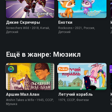
Дикие Скричеры
Енотки
Screechers Wild • 2018, Китай,
Rockoons • 2021, Россия,
I
Детский
Детский
Ещё в жанре: Мюзикл
Аршин Мал Алан
Летучий корабль
Arshin Takes a Wife • 1945, СССР,
1979, СССР, Фэнтези
C
Музыка