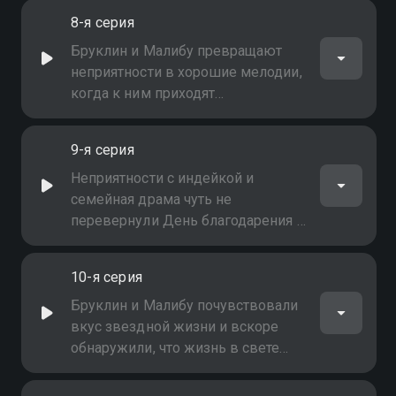
в свой нью-йоркский район
8-я серия
Бруклин и Малибу превращают
неприятности в хорошие мелодии,
когда к ним приходят
неожиданные гости, и дуэт
записывает свою первую песню
9-я серия
Неприятности с индейкой и
семейная драма чуть не
перевернули День благодарения с
ног на голову: Бруклин и Малибу
отмечают праздник на разных
10-я серия
побережьях
Бруклин и Малибу почувствовали
вкус звездной жизни и вскоре
обнаружили, что жизнь в свете
прожекторов - это не совсем то,
чем она может быть