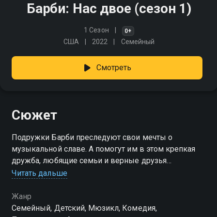
Барби: Нас двое (сезон 1)
1 Сезон
0+
США
2022
Cемейный
Смотреть
Сюжет
Подружки Барби преследуют свои мечты о
музыкальной славе. А помогут им в этом крепкая
дружба, любящие семьи и верные друзья
Читать дальше
Посмотреть онлайн 1 сезон сериала Барби: Нас двое
вы можете совершенно бесплатно в хорошем HD
Жанр
качестве на Смотрёшке
Cемейный, Детский, Мюзикл, Комедия,