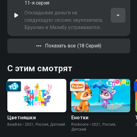
11-я серия
Откладывая деньги на
следующую сессию звукозаписи,
Бруклин и Малибу устраиваются
нянями к проблемным детям
Показать все (18 Серий)
С этим смотрят
Цветняшки
Енотки
Beadies • 2021, Россия, Детский
Rockoons • 2021, Россия,
Детский