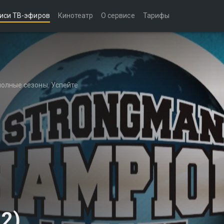
иси ТВ-эфиров
Кинотеатр
О сервисе
Тарифы
полные сезоны. Успейте
 2)