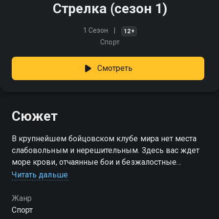
Стрелка (сезон 1)
1 Сезон
12+
Спорт
Смотреть
Сюжет
В крупнейшем бойцовском клубе мира нет места
слабовольным и нерешительным. Здесь вас ждет
море крови, отчаянные бои и безжалостные
нокауты!
Читать дальше
Посмотреть онлайн 1 сезон сериала Стрелка вы
Жанр
можете совершенно бесплатно в хорошем HD
Спорт