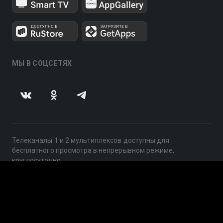
МЫ В СОЦСЕТЯХ
Телеканалы 1 и 2 мультиплексов доступны для
бесплатного просмотра в непрерывном режиме,
круглосуточно.
© 2014 — 2026, ООО «ЛайфСтрим», 109240, г. Москва,
ул. Николоямская, д. 13, стр. 2, этаж 2, ИНН 7710918800
Поддержка: help@smotreshka.tv
UUID: c2886301-3dc5-40ec-91ff-ba2699ae3bdc