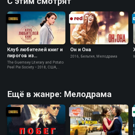
С этим смотрят
Клуб любителей книг и
Он и Она
пирогов из
2016, Бельгия, Мелодрама
I
картофельных
The Guernsey Literary and Potato
очистков
Peel Pie Society • 2018, США,
История
Ещё в жанре: Мелодрама