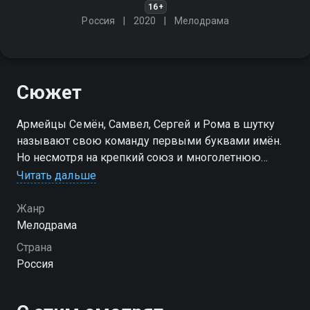
16+
Россия
2020
Мелодрама
Сюжет
Армейцы Семён, Самвел, Сергей и Рома в шутку
называют свою команду первыми буквами имён.
Но несмотря на крепкий союз и многолетнюю
дружбу, на гражданке ребят ждёт ещё немало
Читать дальше
испытаний на прочность
Жанр
Мелодрама
Страна
Россия