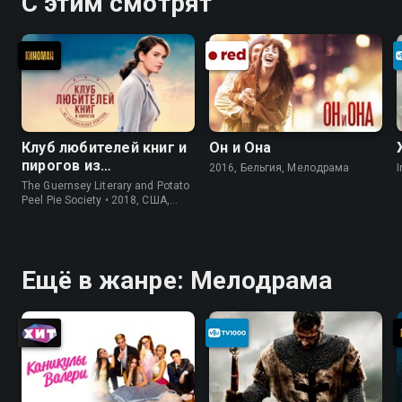
С этим смотрят
Клуб любителей книг и
Он и Она
пирогов из
2016, Бельгия, Мелодрама
I
картофельных
The Guernsey Literary and Potato
очистков
Peel Pie Society • 2018, США,
История
Ещё в жанре: Мелодрама