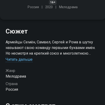
16+
Россия
2020
Мелодрама
Сюжет
Армейцы Семён, Самвел, Сергей и Рома в шутку
называют свою команду первыми буквами имён.
Но несмотря на крепкий союз и многолетнюю
дружбу, на гражданке ребят ждёт ещё немало
Читать дальше
испытаний на прочность
Жанр
Посмотреть онлайн 1 сезон сериала СССР вы
Мелодрама
можете совершенно бесплатно в хорошем HD
Страна
качестве на Смотрёшке
Россия