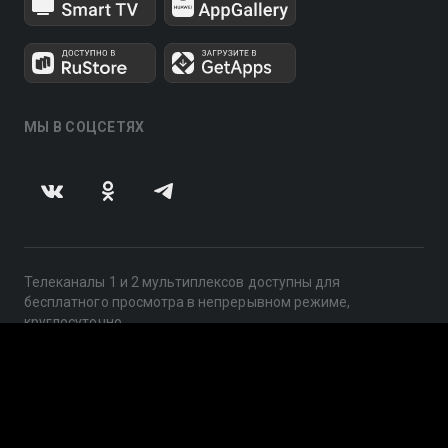
МЫ В СОЦСЕТЯХ
Телеканалы 1 и 2 мультиплексов доступны для
бесплатного просмотра в непрерывном режиме,
круглосуточно.
© 2014 — 2026, ООО «ЛайфСтрим», 109240, г. Москва,
ул. Николоямская, д. 13, стр. 2, этаж 2, ИНН 7710918800
Поддержка: help@smotreshka.tv
UUID: dfea4168-d8f9-44a9-9828-9e430546b29b