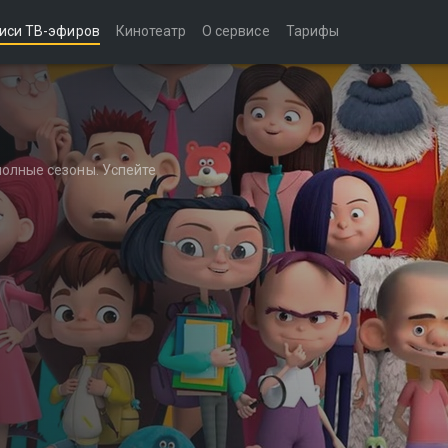
иси ТВ-эфиров
Кинотеатр
О сервисе
Тарифы
полные сезоны. Успейте