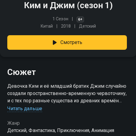
Ким и Джим (сезон 1)
1 Сезон
6+
Китай
2018
Детский
Смотреть
Сюжет
Девочка Ким и её младший братик Джим случайно
создали пространственно-временную червоточину,
и с тех пор разные существа из древних времён
попадают к детям домой и в школу, принося в их
Читать дальше
жизнь массу хлопот и веселья
Жанр
Посмотреть онлайн 1 сезон сериала Ким и Джим вы
Детский, Фантастика, Приключения, Анимация