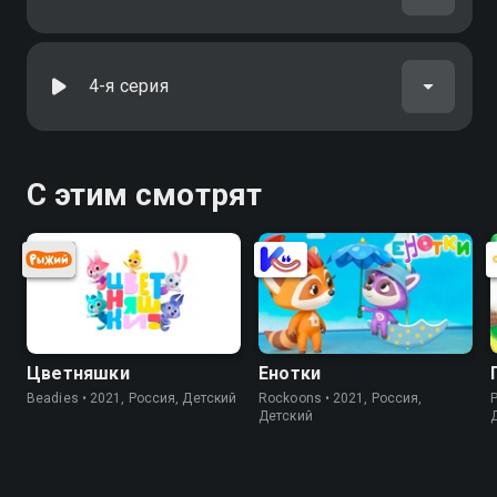
4-я серия
С этим смотрят
Цветняшки
Енотки
Beadies • 2021, Россия, Детский
Rockoons • 2021, Россия,
P
Детский