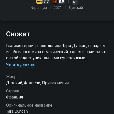
7.7
8.9
6+
Франция
2021
Детский
Сюжет
Главная героиня, школьница Тара Дункан, попадает
из обычного мира в магический, где выясняется, что
она обладает уникальными суперсилами
Читать дальше
Посмотреть онлайн 1 сезон сериала Тара Дункан вы
можете совершенно бесплатно в хорошем HD
Жанр
качестве на Смотрёшке
Детский, Фэнтези, Приключения
Страна
Франция
Оригинальное название
Tara Duncan