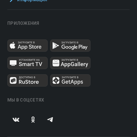
ПРИЛОЖЕНИЯ
МЫ В СОЦСЕТЯХ