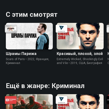
С этим смотрят
Шрамы Парижа
Красивый, плохой, злой
Scars of Paris • 2022, Франция,
Extremely Wicked, Shockingly Evil
N
Криминал
and Vile • 2019, США, Биография
Ещё в жанре: Криминал