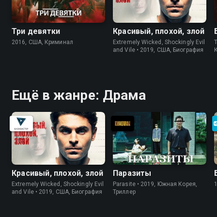
Три девятки
Красивый, плохой, злой
2016, США, Криминал
Extremely Wicked, Shockingly Evil
and Vile • 2019, США, Биография
Ещё в жанре: Драма
Красивый, плохой, злой
Паразиты
Extremely Wicked, Shockingly Evil
Parasite • 2019, Южная Корея,
and Vile • 2019, США, Биография
Триллер