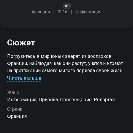
6+
Франция
2016
Информация
Сюжет
Погрузитесь в мир юных зверят из зоопарков
Франции, наблюдая, как они растут, учатся и играют
на протяжении самого милого периода своей жизни
Читать дальше
Посмотреть онлайн 1 сезон сериала Детский сад
для зверят вы можете совершенно бесплатно в
Жанр
хорошем HD качестве на Смотрёшке
Информация, Природа, Просвещение, Репортаж
Страна
Франция