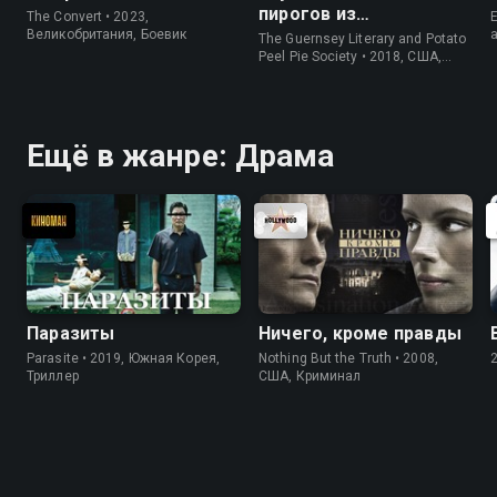
пирогов из
The Convert • 2023,
E
картофельных
Великобритания, Боевик
The Guernsey Literary and Potato
очистков
Peel Pie Society • 2018, США,
История
Ещё в жанре: Драма
Паразиты
Ничего, кроме правды
Parasite • 2019, Южная Корея,
Nothing But the Truth • 2008,
Триллер
США, Криминал