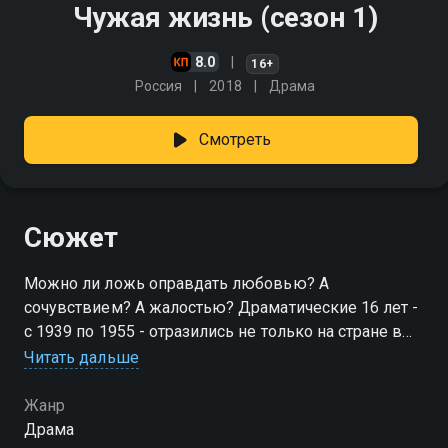
Чужая жизнь (сезон 1)
8.0
16+
Россия
2018
Драма
Смотреть
Сюжет
Можно ли ложь оправдать любовью? А
сочувствием? А жалостью? Драматические 16 лет -
с 1939 по 1955 - отразились не только на стране в
целом, но и на судьбы четырёх героев - Сергея,
Читать дальше
Виктора, Полины и Любы
Жанр
Посмотреть онлайн 1 сезон сериала Чужая жизнь
Драма