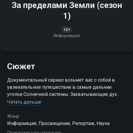
За пределами Земли (сезон
1)
12+
Информация
Сюжет
Документальный сериал возьмёт вас с собой в
увлекательное путешествие в самые дальние
уголки Солнечной системы. Захватывающие дух
изображения и научные объяснения
Читать дальше
Посмотреть онлайн 1 сезон сериала За пределами
Жанр
Земли вы можете совершенно бесплатно в
Информация, Просвещение, Репортаж, Наука
хорошем HD качестве на Смотрёшке
Оригинальное название