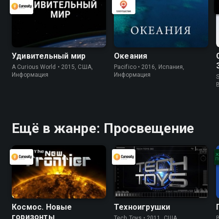
Удивительный мир
Океания
A Curious World • 2015, США,
Pacifico • 2016, Испания,
Информация
Информация
S
Ещё в жанре: Просвещение
Космос. Новые
Техноигрушки
горизонты
Tech Toys • 2011, США,
B